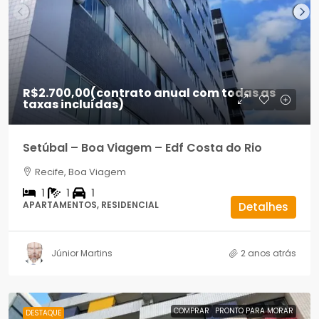
R$2.700,00
(contrato anual com todas as
taxas incluídas)
Setúbal – Boa Viagem – Edf Costa do Rio
Recife, Boa Viagem
1
1
1
APARTAMENTOS, RESIDENCIAL
Detalhes
Júnior Martins
2 anos atrás
COMPRAR
PRONTO PARA MORAR
DESTAQUE