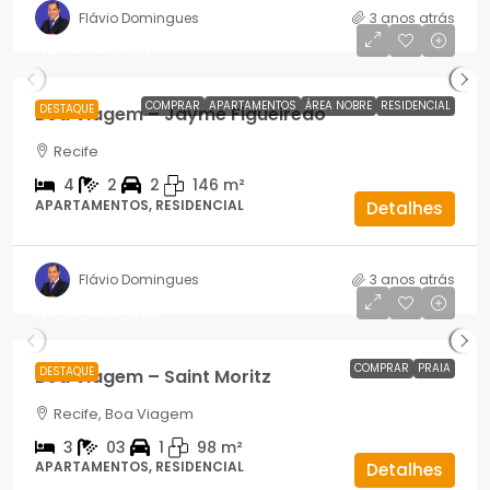
Flávio Domingues
3 anos atrás
R$1.600.000,00
COMPRAR
APARTAMENTOS
ÁREA NOBRE
RESIDENCIAL
DESTAQUE
Boa Viagem – Jayme Figueiredo
Recife
4
2
2
146
m²
APARTAMENTOS, RESIDENCIAL
Detalhes
Flávio Domingues
3 anos atrás
R$580.000,00
COMPRAR
PRAIA
DESTAQUE
Boa Viagem – Saint Moritz
Recife, Boa Viagem
3
03
1
98
m²
APARTAMENTOS, RESIDENCIAL
Detalhes