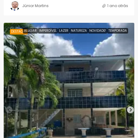
Júnior Martins
1 ano atrás
ALUGAR
IMPERDÍVEL
LAZER
NATUREZA
NOVIDADE!
TEMPORADA
DESTAQUE