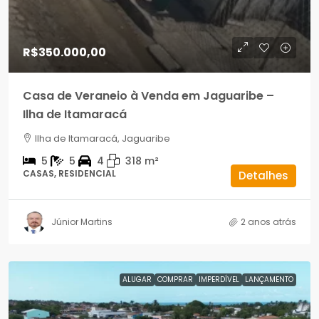
R$350.000,00
Casa de Veraneio à Venda em Jaguaribe –
Ilha de Itamaracá
Ilha de Itamaracá, Jaguaribe
5
5
4
318
m²
CASAS, RESIDENCIAL
Detalhes
Júnior Martins
2 anos atrás
ALUGAR
COMPRAR
IMPERDÍVEL
LANÇAMENTO