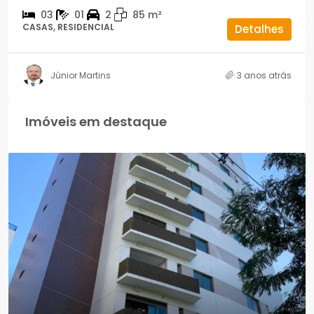
03
01
2
85
m²
CASAS, RESIDENCIAL
Detalhes
Júnior Martins
3 anos atrás
Imóveis em destaque