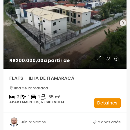
R$200.000,00
a partir de
FLATS – ILHA DE ITAMARACÁ
Ilha de Itamaracá
2
1
1
55
m²
APARTAMENTOS, RESIDENCIAL
Detalhes
Júnior Martins
2 anos atrás