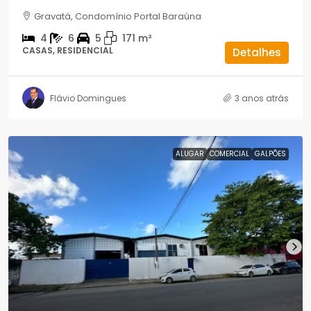
Gravatá, Condomínio Portal Baraúna
4
6
5
171
m²
CASAS, RESIDENCIAL
Detalhes
Flávio Domingues
3 anos atrás
ALUGAR
COMERCIAL
GALPÕES