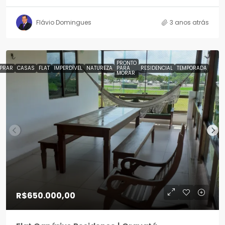
Flávio Domingues
3 anos atrás
PRONTO
PRAR
CASAS
FLAT
IMPERDÍVEL
NATUREZA
PARA
RESIDENCIAL
TEMPORADA
MORAR
R$650.000,00