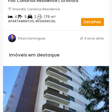
Flat Canárius Residence | Gravatá
Gravatá, Canárius Residence
4
5
2
176
m²
APARTAMENTOS, RESIDENCIAL
Detalhes
Flávio Domingues
4 anos atrás
Imóveis em destaque
R$900.000,00
Portal do Nascente | Casa Forte
Recife, Casa Forte