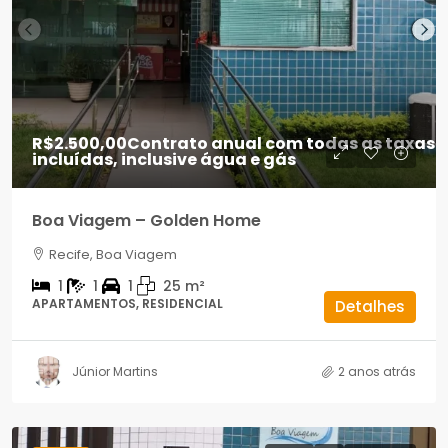
R$2.500,00
Contrato anual com todas as taxas
incluídas, inclusive água e gás
Boa Viagem – Golden Home
Recife, Boa Viagem
1
1
1
25
m²
APARTAMENTOS, RESIDENCIAL
Detalhes
Júnior Martins
2 anos atrás