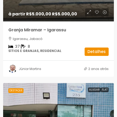
à partir R$5.000,00
R$5.000,00
Granja Miramar – Igarassu
Igarassu, Jabacó
37
8
SÍTIOS E GRANJAS, RESIDENCIAL
Detalhes
Júnior Martins
2 anos atrás
ALUGAR
FLAT
DESTAQUE