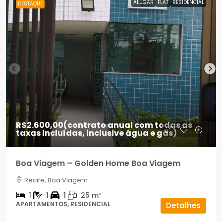
ALUGAR
FLAT
RESIDENCIAL
DESTAQUE
R$2.600,00
(contrato anual com todas as
taxas incluídas, inclusive água e gás)
Boa Viagem – Golden Home Boa Viagem
Recife, Boa Viagem
1
1
1
25
m²
APARTAMENTOS, RESIDENCIAL
Detalhes