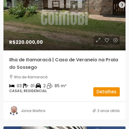
R$220.000,00
Ilha de Itamaracá | Casa de Veraneio na Praia
do Sossego
Ilha de Itamaracá
03
01
2
85
m²
CASAS, RESIDENCIAL
Detalhes
Júnior Martins
3 anos atrás