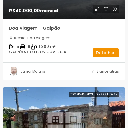
R$40.000,00
mensal
Boa Viagem – Galpão
Recife, Boa Viagem
5
9
1.800
m²
GALPÕES E OUTROS, COMERCIAL
Detalhes
Júnior Martins
3 anos atrás
COMPRAR
PRONTO PARA MORAR