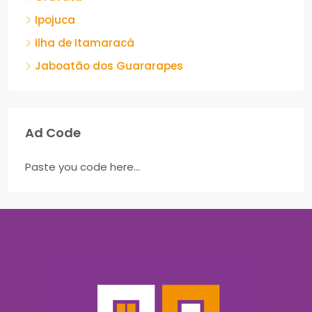
Ipojuca
Ilha de Itamaracá
Jaboatão dos Guararapes
Ad Code
Paste you code here...