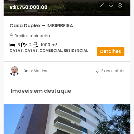
R$1.750.000,00
Casa Duplex – IMBIRIBEIRA
Recife, Imbiribeira
8
2
1000
m²
CASAS, CASAS, COMERCIAL, RESIDENCIAL
Detalhes
Júnior Martins
2 anos atrás
Imóveis em destaque