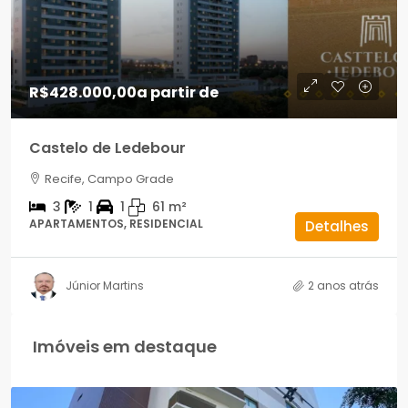
R$428.000,00
a partir de
Castelo de Ledebour
Recife, Campo Grade
3
1
1
61
m²
APARTAMENTOS, RESIDENCIAL
Detalhes
Júnior Martins
2 anos atrás
Imóveis em destaque