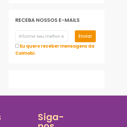
RECEBA NOSSOS E-MAILS
Enviar
Eu quero receber mensagens da
Coimobi.
s
Siga-
nos