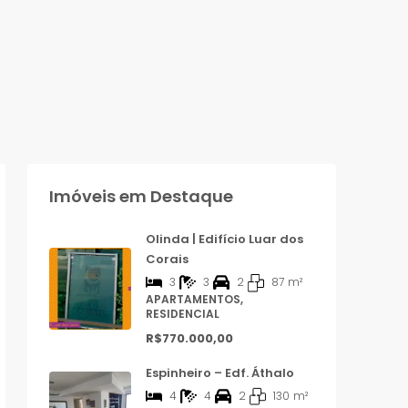
Imóveis em Destaque
Olinda | Edifício Luar dos
Corais
3
3
2
87
m²
APARTAMENTOS,
RESIDENCIAL
R$770.000,00
Espinheiro – Edf. Áthalo
4
4
2
130
m²