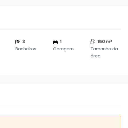
3
1
150 m²
Banheiros
Garagem
Tamanho da
área