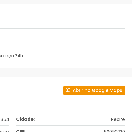
urança 24h
Abrir no Google Maps
 354
Cidade:
Recife
buco
CEP:
50050220