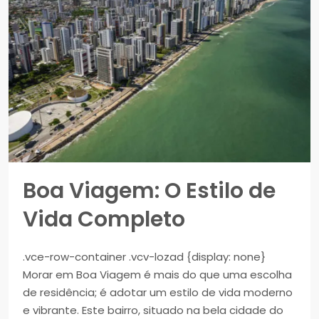
Boa Viagem: O Estilo de
Vida Completo
.vce-row-container .vcv-lozad {display: none}
Morar em Boa Viagem é mais do que uma escolha
de residência; é adotar um estilo de vida moderno
e vibrante. Este bairro, situado na bela cidade do