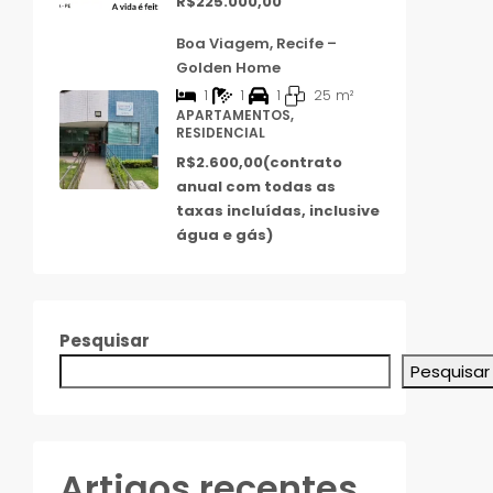
R$225.000,00
Boa Viagem, Recife –
Golden Home
1
1
1
25
m²
APARTAMENTOS,
RESIDENCIAL
R$2.600,00(contrato
anual com todas as
taxas incluídas, inclusive
água e gás)
Pesquisar
Pesquisar
Artigos recentes